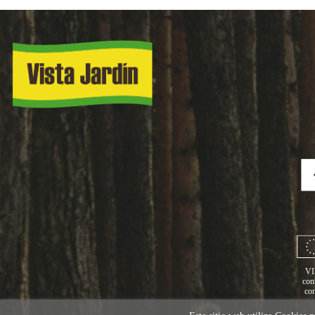
VI
con
con