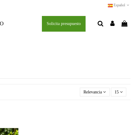
Español
O
Solicita presupuesto
Relevancia
15