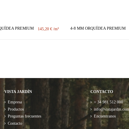
RQUÍDEA PREMIUM
4-8 MM ORQUÍDEA PREMIUM
145,20 €
VISTA JARDÍN
CONTACTO
Empresa
+ 34 981 512 000
Productos
info@vistajardin.co
Preguntas frecuentes
Encuentranos
Contacto